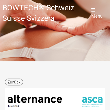
BOWTECH® Schweiz
Menü
Suisse Svizzera
Zurück