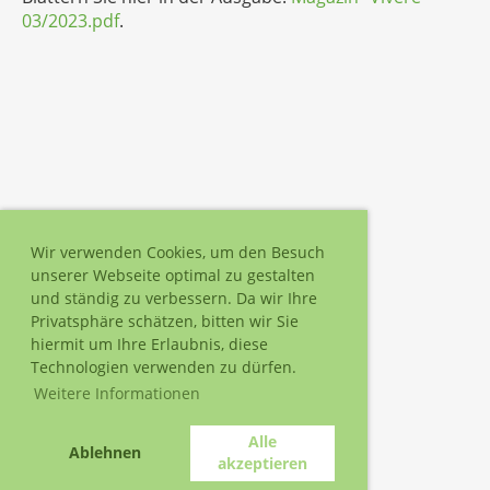
03/2023.pdf
.
Wir verwenden Cookies, um den Besuch
unserer Webseite optimal zu gestalten
und ständig zu verbessern. Da wir Ihre
Privatsphäre schätzen, bitten wir Sie
hiermit um Ihre Erlaubnis, diese
Technologien verwenden zu dürfen.
Weitere Informationen
Alle
Ablehnen
akzeptieren